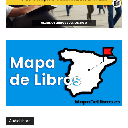
AudioLibros