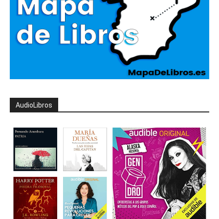
AudioLibros