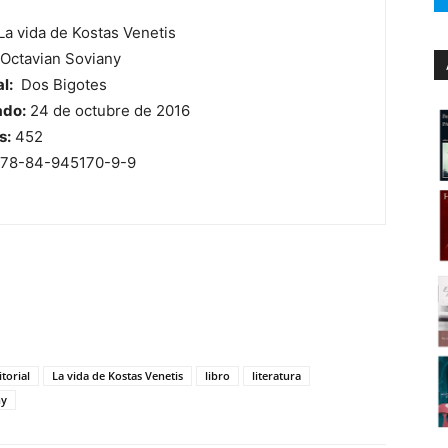
La vida de Kostas Venetis
Octavian Soviany
l:
Dos Bigotes
ado:
24 de octubre de 2016
s:
452
78-84-945170-9-9
itorial
La vida de Kostas Venetis
libro
literatura
ny