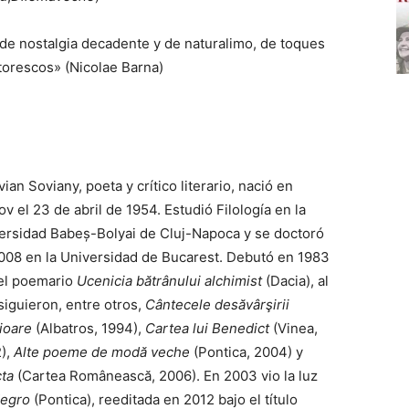
de nostalgia decadente y de naturalimo, de toques
ntorescos» (Nicolae Barna)
ian Soviany, poeta y crítico literario, nació en
v el 23 de abril de 1954. Estudió Filología en la
ersidad Babeș-Bolyai de Cluj-Napoca y se doctoró
008 en la Universidad de Bucarest. Debutó en 1983
el poemario
Ucenicia bătrânului alchimist
(Dacia), al
siguieron, entre otros,
Cântecele desăvârşirii
rioare
(Albatros, 1994),
Cartea lui Benedict
(Vinea,
),
Alte poeme de modă veche
(Pontica, 2004) y
cta
(Cartea Românească, 2006). En 2003 vio la luz
Negro
(Pontica), reeditada en 2012 bajo el título