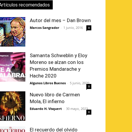
Artículos recomendados
Autor del mes – Dan Brown
Marcos Sangrador
-
1 junio, 2016
0
Samanta Schweblin y Eloy
Moreno se alzan con los
Premios Mandarache y
Hache 2020
Algunos Libros Buenos
-
5 junio, 2020
0
Nuevo libro de Carmen
Mola, El infierno
Eduardo H. Visquert
-
30 mayo, 2023
0
El recuerdo del olvido