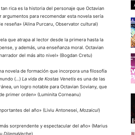
an rica es la historia del personaje que Octavian
r argumentos para recomendar esta novela sería
e reseña» (Alina Purcaru, Observator cultural)
la que atrapa al lector desde la primera hasta la
uspense, y además, una enseñanza moral. Octavian
arrador del más alto nivel» (Bogdan Cretu)
a novela de formación que incorpora una filosofía
 mundo (…)
La vida de Kostas Venetis
es una de las
́nea, un logro notable para Octavian Soviany, que
 de primer orden» (Luminita Corneanu)
importantes del año» (Liviu Antonesei,
Mozaicul
)
más sorprendente y espectacular del año» (Marius
u,
DilemaVeche
)