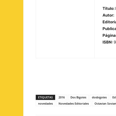
Título:
Autor:
Editoria
Public
Página
ISBN:
9
ETIQUETAS
2016
Dos Bigotes
dosbigotes
Ed
novedades
Novedades Editoriales
Octavian Sovia