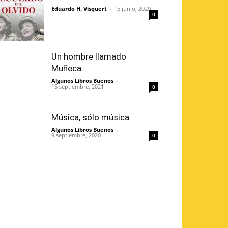
Eduardo H. Visquert
-
15 junio, 2020
0
Un hombre llamado
Muñeca
Algunos Libros Buenos
-
15 septiembre, 2021
0
Música, sólo música
Algunos Libros Buenos
-
9 septiembre, 2020
0