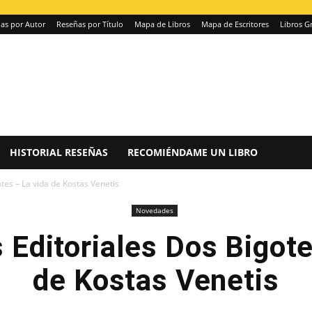
as por Autor
Reseñas por Título
Mapa de Libros
Mapa de Escritores
Libros Gr
HISTORIAL RESEÑAS
RECOMIÉNDAME UN LIBRO
tes – La vida de Kostas Venetis
Novedades
Editoriales Dos Bigote
de Kostas Venetis