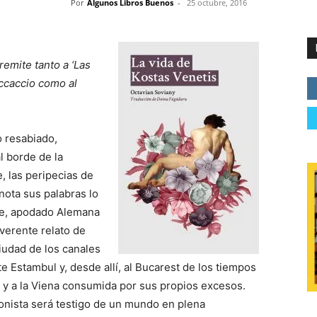
Por
Algunos Libros Buenos
-
25 octubre, 2016
emite tanto a ‘Las
occaccio como al
ro resabiado,
l borde de la
, las peripecias de
nota sus palabras lo
te, apodado Alemana
everente relato de
ciudad de los canales
te Estambul y, desde allí, al Bucarest de los tiempos
rio y a la Viena consumida por sus propios excesos.
onista será testigo de un mundo en plena