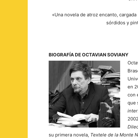
«Una novela de atroz encanto, cargada 
sórdidos y pi
BIOGRAFÍA DE OCTAVIAN SOVIANY
Octav
Braso
Univ
en 2
con 
que 
inte
2002
Dile
su primera novela,
Textele de la Monte 