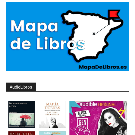
AudioLibros