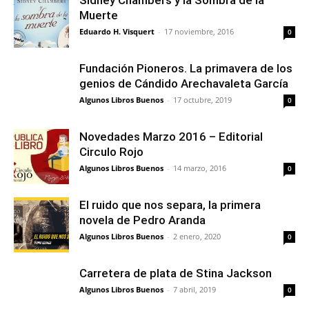
Sidney Chambers y la Sombra de la
Muerte
Eduardo H. Visquert
-
17 noviembre, 2016
0
Fundación Pioneros. La primavera de los
genios de Cándido Arechavaleta García
Algunos Libros Buenos
-
17 octubre, 2019
0
Novedades Marzo 2016 – Editorial
Circulo Rojo
Algunos Libros Buenos
-
14 marzo, 2016
0
El ruido que nos separa, la primera
novela de Pedro Aranda
Algunos Libros Buenos
-
2 enero, 2020
0
Carretera de plata de Stina Jackson
Algunos Libros Buenos
-
7 abril, 2019
0