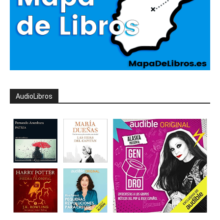
AudioLibros