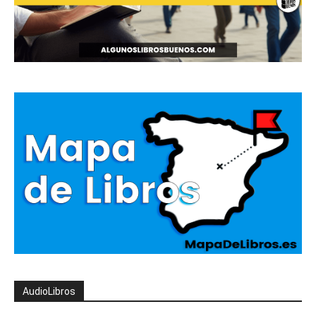
AudioLibros