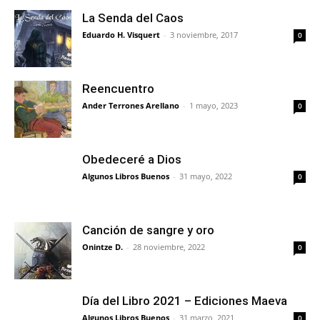
La Senda del Caos
Eduardo H. Visquert
-
3 noviembre, 2017
0
Reencuentro
Ander Terrones Arellano
-
1 mayo, 2023
0
Obedeceré a Dios
Algunos Libros Buenos
-
31 mayo, 2022
0
Canción de sangre y oro
Onintze D.
-
28 noviembre, 2022
0
Día del Libro 2021 – Ediciones Maeva
Algunos Libros Buenos
-
31 marzo, 2021
0