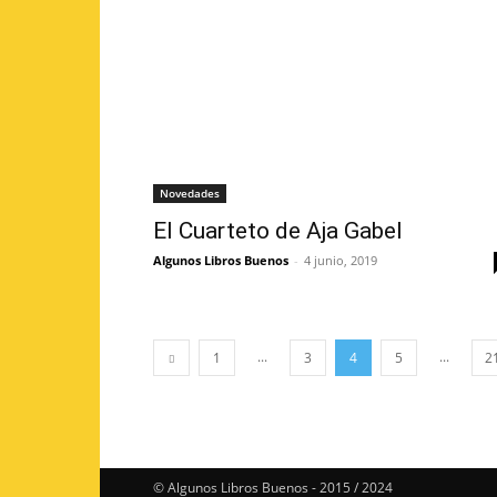
Novedades
El Cuarteto de Aja Gabel
Algunos Libros Buenos
-
4 junio, 2019
...
...
1
3
4
5
2
© Algunos Libros Buenos - 2015 / 2024