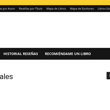
s por Autor
Reseñas por Título
Mapa de Libros
Mapa de Escritores
Libros Gr
HISTORIAL RESEÑAS
RECOMIÉNDAME UN LIBRO
ales