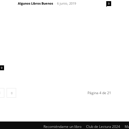
Algunos Libros Buenos
-
6 junio, 2019
0
0
1
Página 4 de 21
Recomiéndame un libro
Club de Lectura 2024
Ma