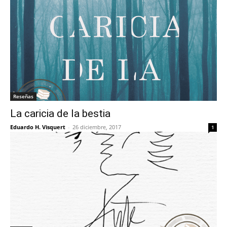
Reseñas
La caricia de la bestia
Eduardo H. Visquert
-
26 diciembre, 2017
1