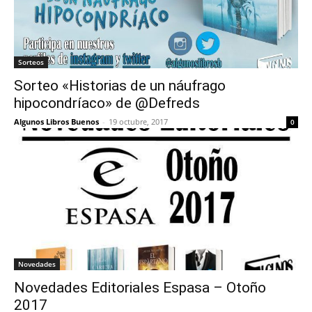
Sorteos
Sorteo «Historias de un náufrago
hipocondríaco» de @Defreds
Algunos Libros Buenos
-
19 octubre, 2017
0
Novedades
Novedades Editoriales Espasa – Otoño
2017