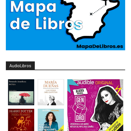
AudioLibros