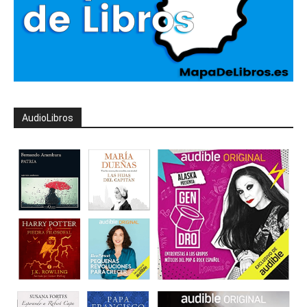
AudioLibros