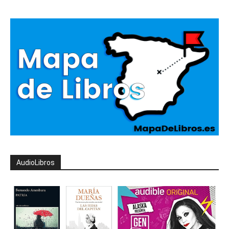
AudioLibros