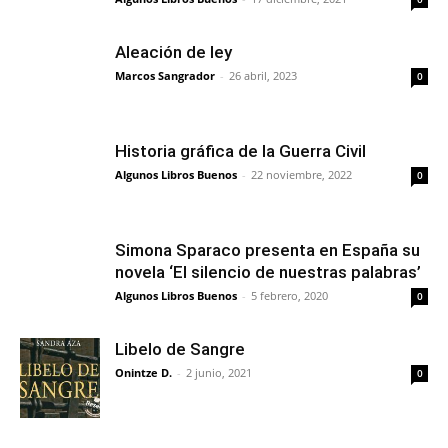
Aleación de ley
Marcos Sangrador
-
26 abril, 2023
0
Historia gráfica de la Guerra Civil
Algunos Libros Buenos
-
22 noviembre, 2022
0
Simona Sparaco presenta en España su
novela ‘El silencio de nuestras palabras’
Algunos Libros Buenos
-
5 febrero, 2020
0
Libelo de Sangre
Onintze D.
-
2 junio, 2021
0