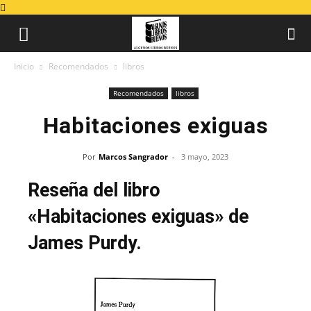
Inicio
Recomendados
libros
Recomendados
libros
Habitaciones exiguas
Por
Marcos Sangrador
-
3 mayo, 2023
Reseña del libro
«Habitaciones exiguas» de
James Purdy.