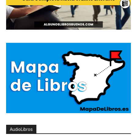
AudioLibros