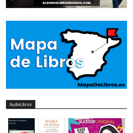
AudioLibros