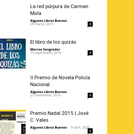
La red púrpura de Carmen
Mola
Algunos Libros Buenos
-
28 marzo, 2019
0
El libro de los quizás
Marcos Sangrador
-
13 septiembre, 2016
4
II Premio de Novela Policía
Nacional
Algunos Libros Buenos
-
27 noviembre, 2019
0
Premio Nadal 2015 | José
C. Vales
Algunos Libros Buenos
-
9 abril, 2020
0