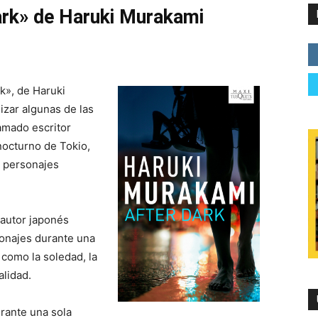
Dark» de Haruki Murakami
rk», de Haruki
izar algunas de las
amado escritor
octurno de Tokio,
s personajes
 autor japonés
sonajes durante una
como la soledad, la
alidad.
urante una sola