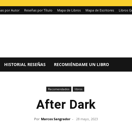
as por Autor
Reseñas por Título
Mapa de Libros
Mapa de Escritores
Libros G
HISTORIAL RESEÑAS
RECOMIÉNDAME UN LIBRO
Recomendados
libros
After Dark
Por
Marcos Sangrador
-
28 mayo, 2023