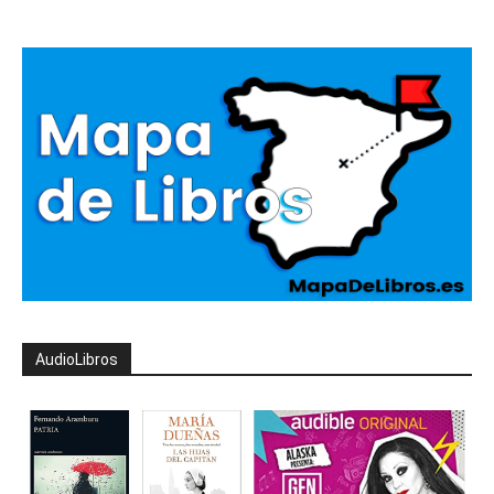
AudioLibros