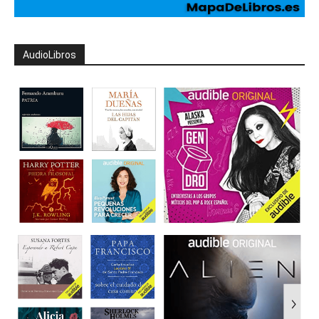
AudioLibros