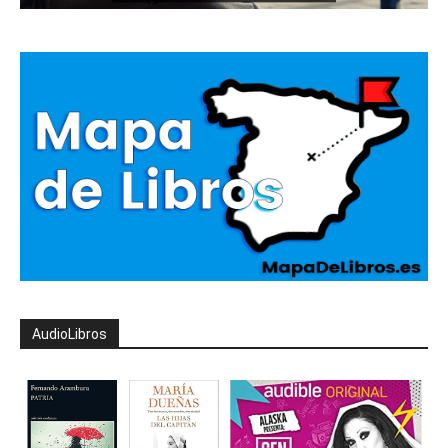
AudioLibros