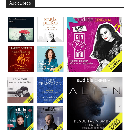
AudioLibros