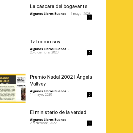
La cáscara del bogavante
Algunos Libros Buenos
-
4 mayo, 2023
0
Tal como soy
Algunos Libros Buenos
-
25 diciembre, 2023
0
Premio Nadal 2002 | Ángela
Vallvey
Algunos Libros Buenos
-
14 mayo, 2020
0
El ministerio de la verdad
Algunos Libros Buenos
-
2 diciembre, 2022
0