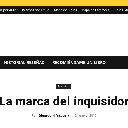
s por Autor
Reseñas por Título
Mapa de Libros
Mapa de Escritores
Libros Gr
HISTORIAL RESEÑAS
RECOMIÉNDAME UN LIBRO
Reseñas
La marca del inquisido
Por
Eduardo H. Visquert
-
24 enero, 2018