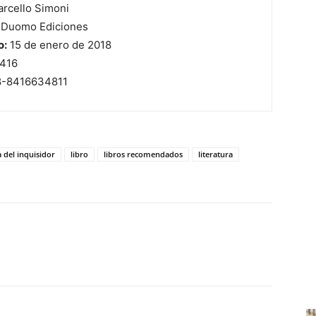
rcello Simoni
Duomo Ediciones
o:
15 de enero de 2018
416
-8416634811
 del inquisidor
libro
libros recomendados
literatura