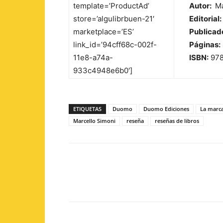
template=’ProductAd’
Autor:
Ma
store=’algulibrbuen-21′
Editorial:
marketplace=’ES’
Publicad
link_id=’94cff68c-002f-
Páginas:
11e8-a74a-
ISBN:
978
933c4948e6b0′]
ETIQUETAS
Duomo
Duomo Ediciones
La marca
Marcello Simoni
reseña
reseñas de libros