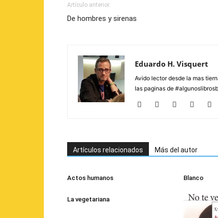
Artículo anterior
De hombres y sirenas
Eduardo H. Visquert
Avido lector desde la mas tier
las paginas de #algunoslibros
Artículos relacionados
Más del autor
Actos humanos
Blanco
La vegetariana