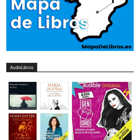
AudioLibros