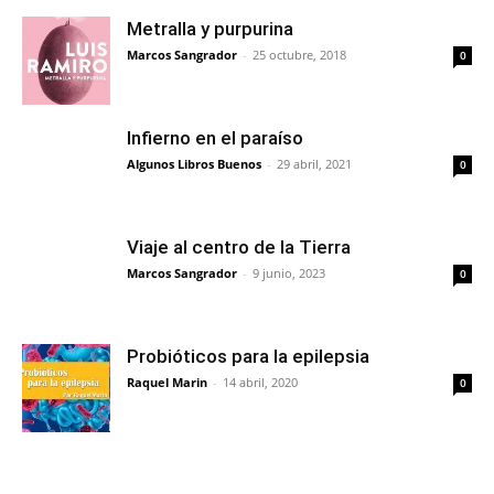
Metralla y purpurina
Marcos Sangrador
-
25 octubre, 2018
0
Infierno en el paraíso
Algunos Libros Buenos
-
29 abril, 2021
0
Viaje al centro de la Tierra
Marcos Sangrador
-
9 junio, 2023
0
Probióticos para la epilepsia
Raquel Marin
-
14 abril, 2020
0