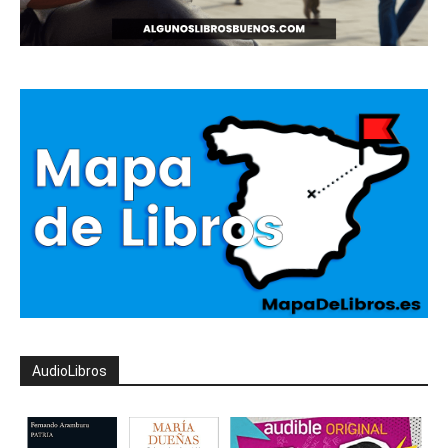
AudioLibros