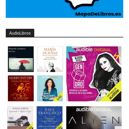
AudioLibros