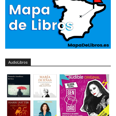
AudioLibros