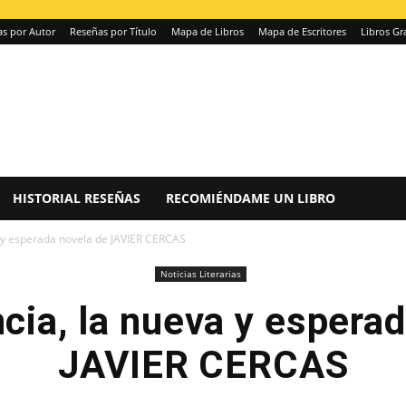
s por Autor
Reseñas por Título
Mapa de Libros
Mapa de Escritores
Libros Gr
HISTORIAL RESEÑAS
RECOMIÉNDAME UN LIBRO
 y esperada novela de JAVIER CERCAS
Noticias Literarias
cia, la nueva y esperad
JAVIER CERCAS