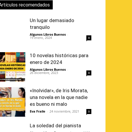
Artículos recomendados
Un lugar demasiado
tranquilo
Algunos Libros Buenos
-
19 enero, 2024
0
10 novelas históricas para
enero de 2024
Algunos Libros Buenos
-
26 diciembre, 2023
0
«Inolvidar», de Iris Morata,
una novela en la que nadie
es bueno ni malo
Eva Fraile
-
24 noviembre, 2021
0
La soledad del pianista