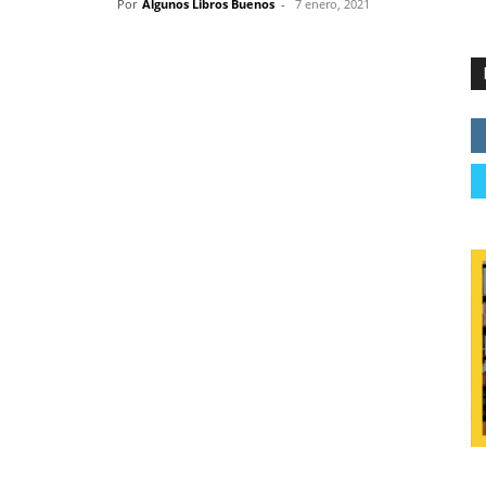
Por
Algunos Libros Buenos
-
7 enero, 2021
ncia
lve a Tusquets Editores en su mejor forma, con un
ario de más largo aliento.
n retrato demoledor de la élite político-económica
la tiranía de los dueños del dinero y los amos del
mundo.