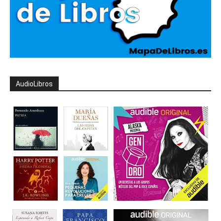
AudioLibros