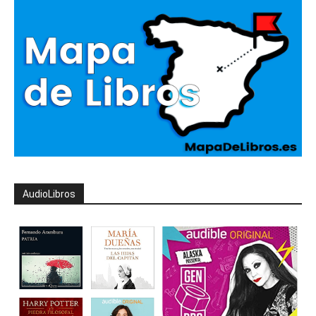
AudioLibros