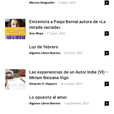
Marcos Sangrador
-
5 mayo, 2023
0
Entrevista a Paqui Bernal autora de «La
mirada vaciada»
Ana Moya
-
17 junio, 2022
0
Luz de febrero
Algunos Libros Buenos
-
23 enero, 2021
0
Las experiencias de un Autor Indie (VI) –
Miriam Beizana Vigo
Eduardo H. Visquert
-
26 octubre, 2015
0
Lo opuesto al amor
Algunos Libros Buenos
-
1 septiembre, 2023
0