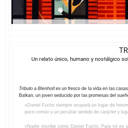
TR
Un relato único, humano y nostálgico sob
Tributo a Blenholt
es un fresco de la vida en las casa
Balkan, un joven seducido por las promesas del sueño
«Daniel Fuchs siempre ocupará un lugar de honor e
poco común y un peculiar sentido de carácter y lug
«Nadie escribe como Daniel Fuchs. Para mí es u