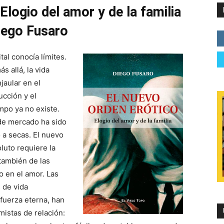
Elogio del amor y de la familia
iego Fusaro
al conocía límites.
s allá, la vida
jaular en el
ucción y el
mpo ya no existe.
de mercado ha sido
 a secas. El nuevo
luto requiere la
 también de las
o en el amor. Las
 de vida
fuerza eterna, han
istas de relación: