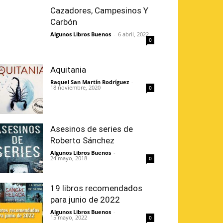
Cazadores, Campesinos Y
Carbón
Algunos Libros Buenos
-
6 abril, 2022
0
Aquitania
Raquel San Martín Rodríguez
-
18 noviembre, 2020
0
Asesinos de series de
Roberto Sánchez
Algunos Libros Buenos
-
24 mayo, 2018
0
19 libros recomendados
para junio de 2022
Algunos Libros Buenos
-
15 mayo, 2022
0