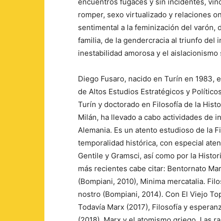
encuentros fugaces y sin incidentes, vín
romper, sexo virtualizado y relaciones o
sentimental a la feminización del varón,
familia, de la gendercracia al triunfo del 
inestabilidad amorosa y el aislacionismo
Diego Fusaro, nacido en Turín en 1983, es 
de Altos Estudios Estratégicos y Políticos
Turín y doctorado en Filosofía de la Hist
Milán, ha llevado a cabo actividades de i
Alemania. Es un atento estudioso de la Fil
temporalidad histórica, con especial ate
Gentile y Gramsci, así como por la Histo
más recientes cabe citar: Bentornato Ma
(Bompiani, 2010), Minima mercatalia. Filos
nostro (Bompiani, 2014). Con El Viejo To
Todavía Marx (2017), Filosofía y esperanz
(2018), Marx y el atomismo griego. Las ra