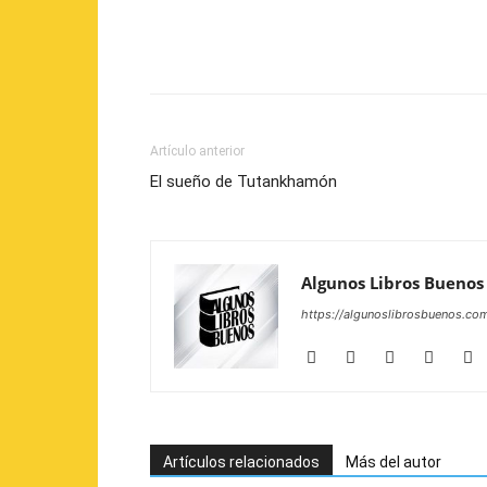
Artículo anterior
El sueño de Tutankhamón
Algunos Libros Buenos
https://algunoslibrosbuenos.co
Artículos relacionados
Más del autor