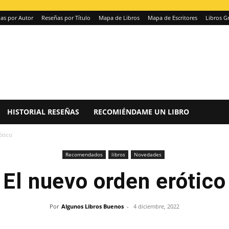
as por Autor
Reseñas por Título
Mapa de Libros
Mapa de Escritores
Libros Gr
HISTORIAL RESEÑAS
RECOMIÉNDAME UN LIBRO
ótico
Recomendados
libros
Novedades
El nuevo orden erótico
Por
Algunos Libros Buenos
-
4 diciembre, 2022