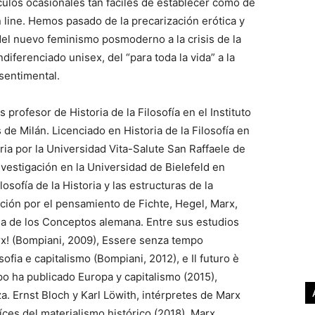
culos ocasionales tan fáciles de establecer como de
n line. Hemos pasado de la precarización erótica y
 del nuevo feminismo posmoderno a la crisis de la
indiferenciado unisex, del “para toda la vida” a la
 sentimental.
profesor de Historia de la Filosofía en el Instituto
 de Milán. Licenciado en Historia de la Filosofía en
oria por la Universidad Vita-Salute San Raffaele de
nvestigación en la Universidad de Bielefeld en
osofía de la Historia y las estructuras de la
nción por el pensamiento de Fichte, Hegel, Marx,
ria de los Conceptos alemana. Entre sus estudios
rx! (Bompiani, 2009), Essere senza tempo
ofia e capitalismo (Bompiani, 2012), e Il futuro è
po ha publicado Europa y capitalismo (2015),
a. Ernst Bloch y Karl Löwith, intérpretes de Marx
íces del materialismo histórico (2018), Marx