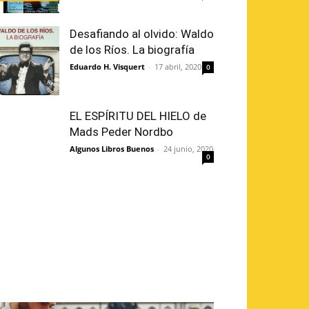
Desafiando al olvido: Waldo
de los Ríos. La biografía
Eduardo H. Visquert
-
17 abril, 2020
0
EL ESPÍRITU DEL HIELO de
Mads Peder Nordbo
Algunos Libros Buenos
-
24 junio, 2020
0