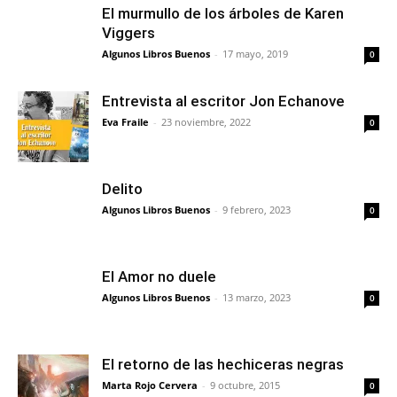
El murmullo de los árboles de Karen
Viggers
Algunos Libros Buenos
-
17 mayo, 2019
0
Entrevista al escritor Jon Echanove
Eva Fraile
-
23 noviembre, 2022
0
Delito
Algunos Libros Buenos
-
9 febrero, 2023
0
El Amor no duele
Algunos Libros Buenos
-
13 marzo, 2023
0
El retorno de las hechiceras negras
Marta Rojo Cervera
-
9 octubre, 2015
0