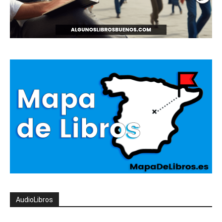
AudioLibros