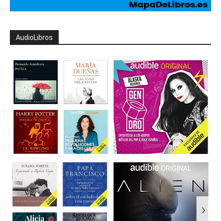
AudioLibros