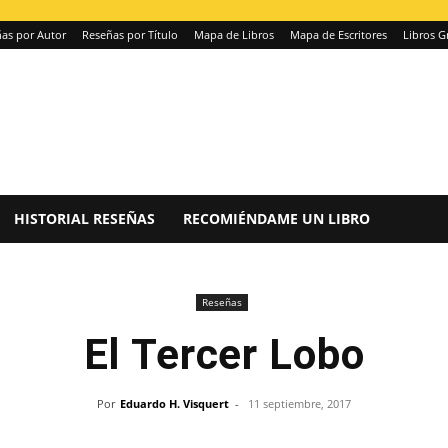
as por Autor
Reseñas por Título
Mapa de Libros
Mapa de Escritores
Libros G
HISTORIAL RESEÑAS
RECOMIÉNDAME UN LIBRO
Reseñas
El Tercer Lobo
Por
Eduardo H. Visquert
-
11 septiembre, 2017