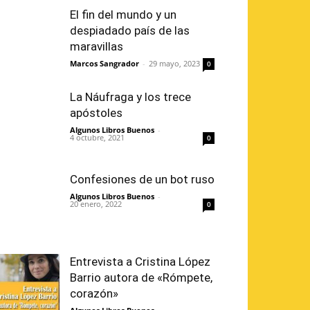
El fin del mundo y un
despiadado país de las
maravillas
Marcos Sangrador
-
29 mayo, 2023
0
La Náufraga y los trece
apóstoles
Algunos Libros Buenos
-
4 octubre, 2021
0
Confesiones de un bot ruso
Algunos Libros Buenos
-
20 enero, 2022
0
Entrevista a Cristina López
Barrio autora de «Rómpete,
corazón»