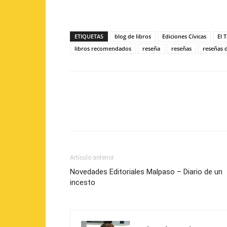
ETIQUETAS
blog de libros
Ediciones Cívicas
El 
libros recomendados
reseña
reseñas
reseñas d
Artículo anterior
Novedades Editoriales Malpaso – Diario de un
incesto