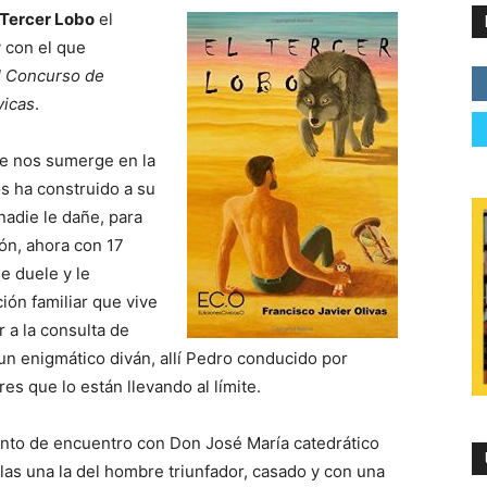
 Tercer Lobo
el
 con el que
II Concurso de
vicas
.
que nos sumerge en la
os ha construido a su
adie le dañe, para
ón, ahora con 17
le duele y le
ión familiar que vive
r a la consulta de
n enigmático diván, allí Pedro conducido por
es que lo están llevando al límite.
unto de encuentro con Don José María catedrático
las una la del hombre triunfador, casado y con una