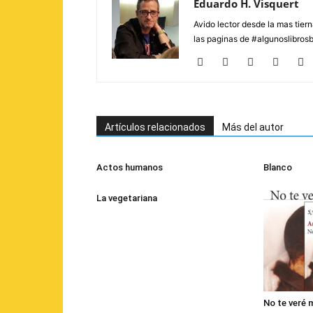
Eduardo H. Visquert
Avido lector desde la mas tier
las paginas de #algunoslibros
Artículos relacionados
Más del autor
Actos humanos
Blanco
La vegetariana
No te veré 