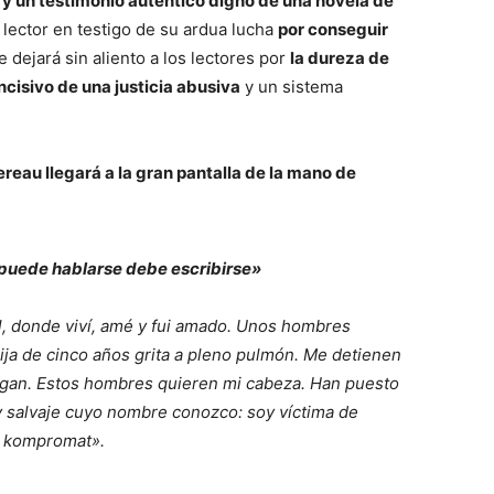
 y un testimonio auténtico digno de una novela de
lector en testigo de su ardua lucha
por conseguir
e dejará sin aliento a los lectores por
la dureza de
incisivo
de una justicia abusiva
y un sistema
reau llegará a la gran pantalla de la mano de
 puede hablarse debe escribirse»
l, donde viví, amé y fui amado. Unos hombres
ja de cinco años grita a pleno pulmón. Me detienen
rogan. Estos hombres quieren mi cabeza. Han puesto
 salvaje cuyo nombre conozco: soy víctima de
 kompromat».