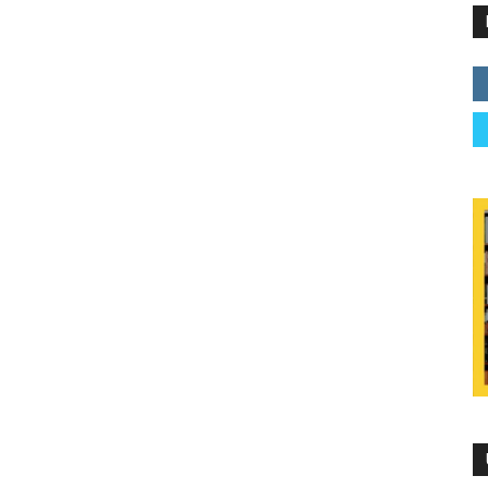
e Siberia: La historia real de una épica huida de las
 (Español) Tapa blanda –
bereau
11 noviembre 2020
cipal de los Libros
18216084
na González García