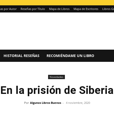
as por Autor
Reseñas por Título
Mapa de Libros
Mapa de Escritores
Libros Gr
HISTORIAL RESEÑAS
RECOMIÉNDAME UN LIBRO
Novedades
En la prisión de Siberia
Por
Algunos Libros Buenos
-
4 noviembre, 2020