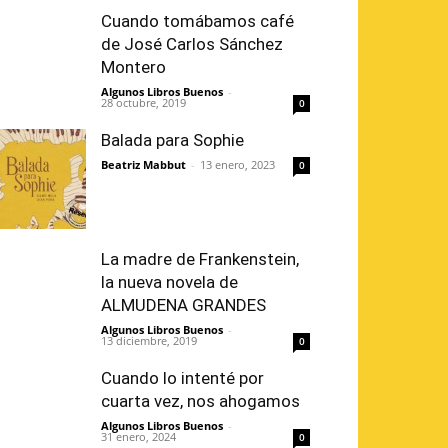
Cuando tomábamos café
de José Carlos Sánchez
Montero
Algunos Libros Buenos
-
28 octubre, 2019
0
Balada para Sophie
Beatriz Mabbut
-
13 enero, 2023
0
La madre de Frankenstein,
la nueva novela de
ALMUDENA GRANDES
Algunos Libros Buenos
-
13 diciembre, 2019
0
Cuando lo intenté por
cuarta vez, nos ahogamos
Algunos Libros Buenos
-
31 enero, 2024
0