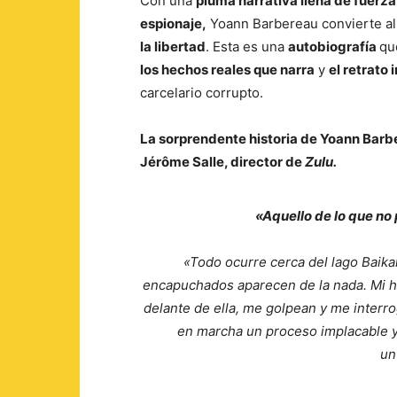
Con una
pluma narrativa llena de fuerza
espionaje,
Yoann Barbereau convierte al 
la libertad
. Esta es una
autobiografía
qu
los hechos reales que narra
y
el retrato 
carcelario corrupto.
La sorprendente historia de Yoann Barbe
Jérôme Salle, director de
Zulu.
«Aquello de lo que no
«Todo ocurre cerca del lago Baika
encapuchados aparecen de la nada. Mi hi
delante de ella, me golpean y me inter
en marcha un proceso implacable y
un