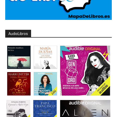
AudioLibros