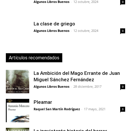
Algunos Libros Buenos
-
12 octubre, 2024
0
La clase de griego
Algunos Libros Buenos
-
12 octubre, 2024
0
Artículos recomendados
La Ambición del Mago Errante de Juan
Miguel Sánchez Fernández
Algunos Libros Buenos
-
28 diciembre, 2017
0
Pleamar
Raquel San Martín Rodríguez
-
17 mayo, 2021
0
La inquietante historia del horror