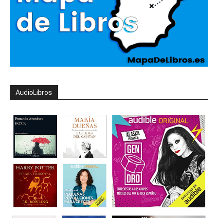
AudioLibros