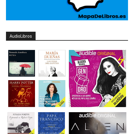
AudioLibros