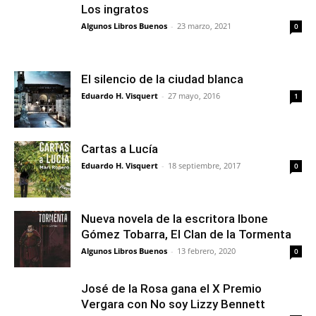
Los ingratos
Algunos Libros Buenos
-
23 marzo, 2021
0
El silencio de la ciudad blanca
Eduardo H. Visquert
-
27 mayo, 2016
1
Cartas a Lucía
Eduardo H. Visquert
-
18 septiembre, 2017
0
Nueva novela de la escritora Ibone
Gómez Tobarra, El Clan de la Tormenta
Algunos Libros Buenos
-
13 febrero, 2020
0
José de la Rosa gana el X Premio
Vergara con No soy Lizzy Bennett