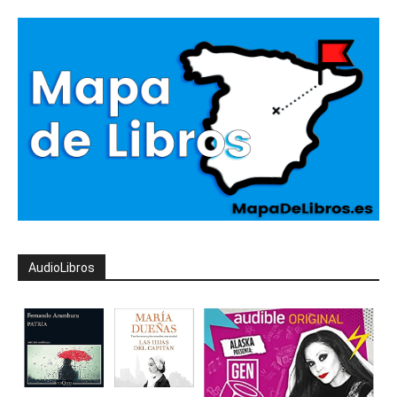
AudioLibros