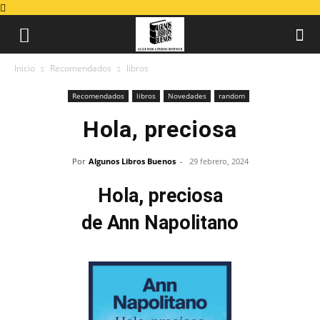
Inicio
Recomendados
libros
Recomendados
libros
Novedades
random
Hola, preciosa
Por
Algunos Libros Buenos
-
29 febrero, 2024
Hola, preciosa
de Ann Napolitano