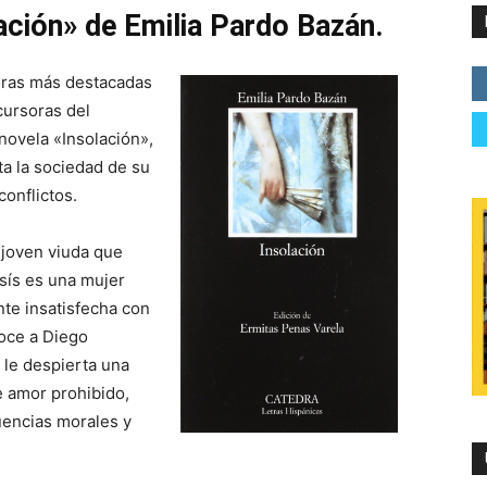
lación» de Emilia Pardo Bazán.
toras más destacadas
cursoras del
 novela «Insolación»,
ta la sociedad de su
conflictos.
 joven viuda que
Asís es una mujer
nte insatisfecha con
noce a Diego
 le despierta una
e amor prohibido,
cuencias morales y