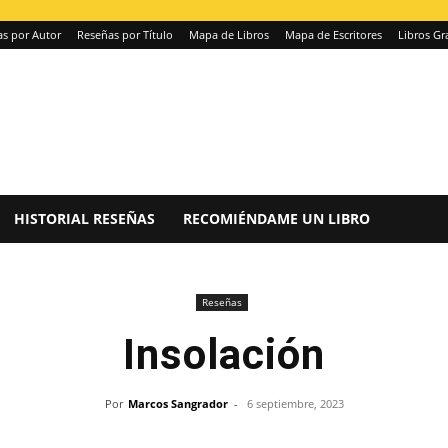
s por Autor
Reseñas por Título
Mapa de Libros
Mapa de Escritores
Libros Gr
HISTORIAL RESEÑAS
RECOMIÉNDAME UN LIBRO
Reseñas
Insolación
Por
Marcos Sangrador
-
6 septiembre, 2023