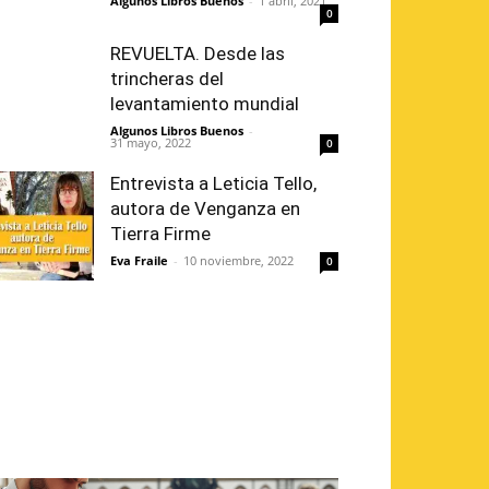
Algunos Libros Buenos
-
1 abril, 2021
0
REVUELTA. Desde las
trincheras del
levantamiento mundial
Algunos Libros Buenos
-
31 mayo, 2022
0
Entrevista a Leticia Tello,
autora de Venganza en
Tierra Firme
Eva Fraile
-
10 noviembre, 2022
0