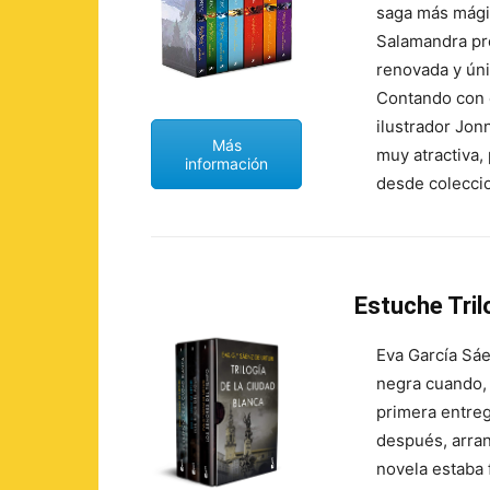
saga más mági
Salamandra pre
renovada y úni
Contando con e
ilustrador Jon
Más
muy atractiva,
información
desde coleccio
Estuche Tril
Eva García Sáe
negra cuando, 
primera entreg
después, arra
novela estaba 