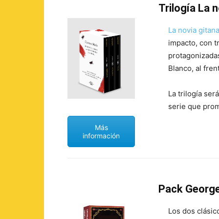
Trilogía La 
La novia gitan
impacto, con t
protagonizadas
Blanco, al fren
La trilogía se
serie que prom
Más
información
Pack George
Los dos clásic