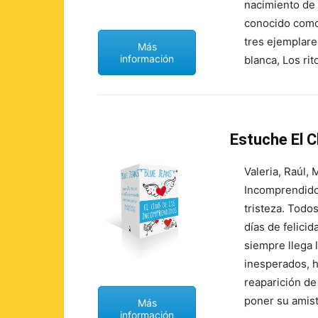
nacimiento de 
conocido como 
tres ejemplares
Más
información
blanca, Los ri
Estuche El C
Valeria, Raúl, 
Incomprendido
tristeza. Tod
días de felici
siempre llega 
inesperados, h
reaparición de
poner su amist
Más
información