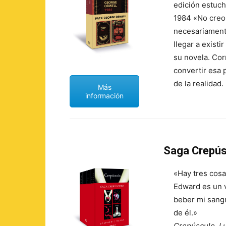
edición estuch
1984 «No creo
necesariamente
llegar a existi
su novela. Cor
convertir esa 
de la realidad.
Más
información
Saga Crepús
«Hay tres cosa
Edward es un 
beber mi sangr
de él.»
Crepúsculo, L