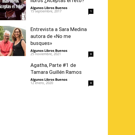
libros ¿Aceptas el reto?
Algunos Libros Buenos
-
15 septiembre, 2017
1
Entrevista a Sara Medina
autora de «No me
busques»
Algunos Libros Buenos
-
25 noviembre, 2021
0
Agatha, Parte #1 de
Tamara Guillén Ramos
Algunos Libros Buenos
-
12 enero, 2020
0