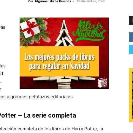
Por
Algunos Libros Buenos
-
18 diciembre, 2020
rás
las
ad
.
n
os a grandes pelotazos editoriales.
otter – La serie completa
olección completa de los libros de Harry Potter, la