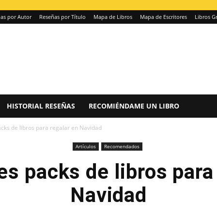
as por Autor
Reseñas por Título
Mapa de Libros
Mapa de Escritores
Libros Gr
HISTORIAL RESEÑAS
RECOMIÉNDAME UN LIBRO
cks de libros para regalar en Navidad
Artículos
Recomendados
s packs de libros para
Navidad