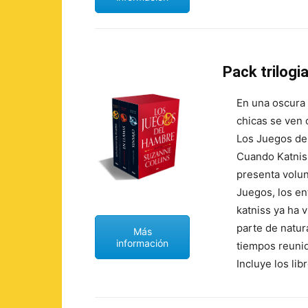
Pack trilogi
En una oscura 
chicas se ven 
Los Juegos del
Cuando Katniss
presenta volun
Juegos, los e
katniss ya ha 
parte de natur
Más
información
tiempos reunid
Incluye los lib