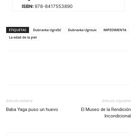
ISBN:
978-8417553890
ETIQUETAS
Dubravka Ugrešić
Dubravka Ugreuic
IMPEDIMENTA
La edad de la piel
Artículo anterior
Artículo siguiente
Baba Yaga puso un huevo
El Museo de la Rendición
Incondicional