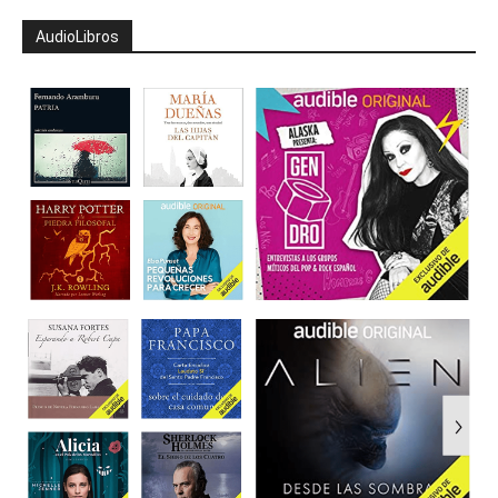
AudioLibros