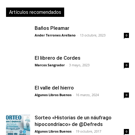
Artículos recomendados
Baños Pleamar
Ander Terrones Arellano
-
13 octubre, 2023
0
El librero de Cordes
Marcos Sangrador
-
3 mayo, 2023
0
El valle del hierro
Algunos Libros Buenos
-
16 marzo, 2024
0
Sorteo «Historias de un náufrago
hipocondríaco» de @Defreds
Algunos Libros Buenos
-
19 octubre, 2017
0