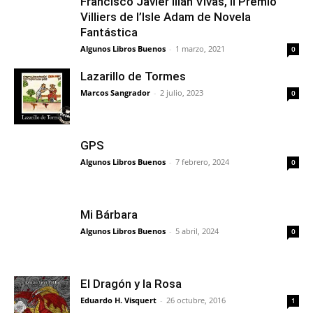
Francisco Javier Illán Vivas, II Premio
Villiers de l’Isle Adam de Novela
Fantástica
Algunos Libros Buenos
-
1 marzo, 2021
0
Lazarillo de Tormes
Marcos Sangrador
-
2 julio, 2023
0
GPS
Algunos Libros Buenos
-
7 febrero, 2024
0
Mi Bárbara
Algunos Libros Buenos
-
5 abril, 2024
0
El Dragón y la Rosa
Eduardo H. Visquert
-
26 octubre, 2016
1