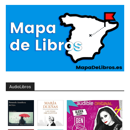
AudioLibros