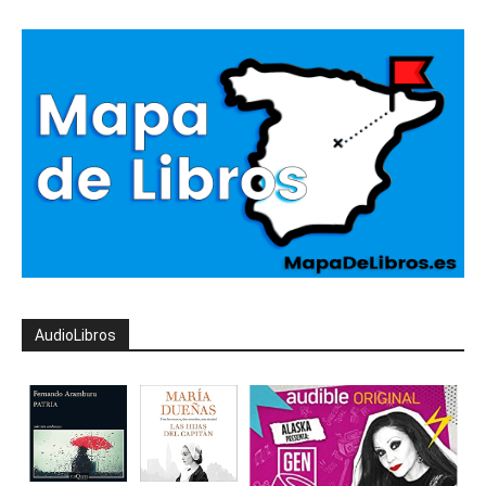
AudioLibros