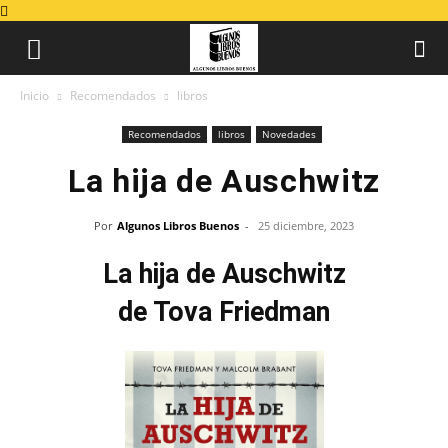
Inicio
Recomendados
libros
Recomendados
libros
Novedades
La hija de Auschwitz
Por
Algunos Libros Buenos
-
25 diciembre, 2023
La hija de Auschwitz
de Tova Friedman