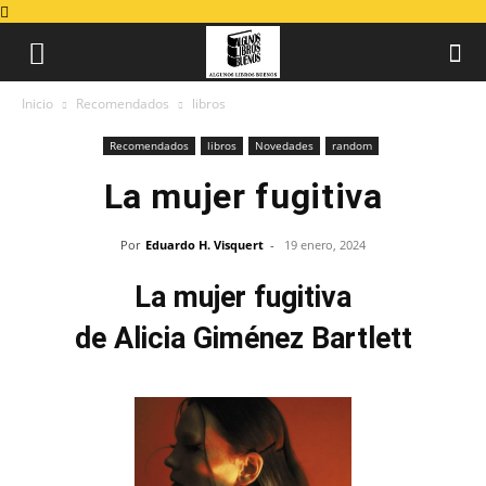
Inicio
Recomendados
libros
Recomendados
libros
Novedades
random
La mujer fugitiva
Por
Eduardo H. Visquert
-
19 enero, 2024
La mujer fugitiva
de Alicia Giménez Bartlett