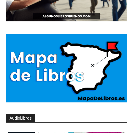
AudioLibros