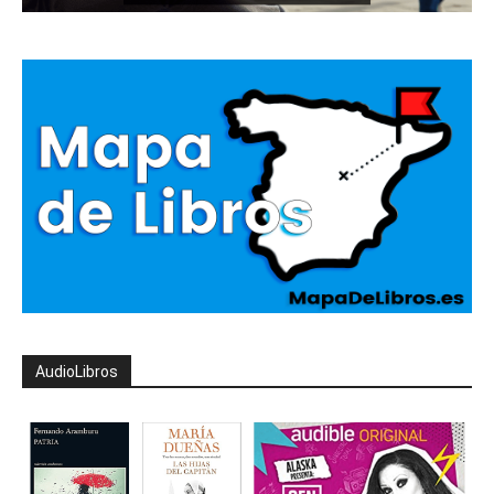
AudioLibros