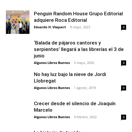
Penguin Random House Grupo Editorial
adquiere Roca Editorial
Eduardo H. Visquert
-
8 mayo, 2023
0
‘Balada de pájaros cantores y
serpientes’ llegará a las librerías el 3 de
junio
Algunos Libros Buenos
-
5 mayo, 2020
0
No hay luz bajo la nieve de Jordi
Llobregat
Algunos Libros Buenos
-
1 agosto, 2019
0
Crecer desde el silencio de Joaquín
Marcelo
Algunos Libros Buenos
-
9 febrero, 2022
0