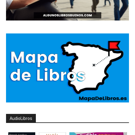
AudioLibros