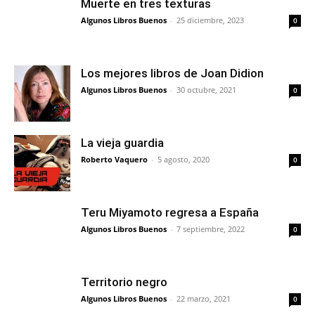
Muerte en tres texturas
Algunos Libros Buenos
-
25 diciembre, 2023
0
Los mejores libros de Joan Didion
Algunos Libros Buenos
-
30 octubre, 2021
0
La vieja guardia
Roberto Vaquero
-
5 agosto, 2020
0
Teru Miyamoto regresa a España
Algunos Libros Buenos
-
7 septiembre, 2022
0
Territorio negro
Algunos Libros Buenos
-
22 marzo, 2021
0