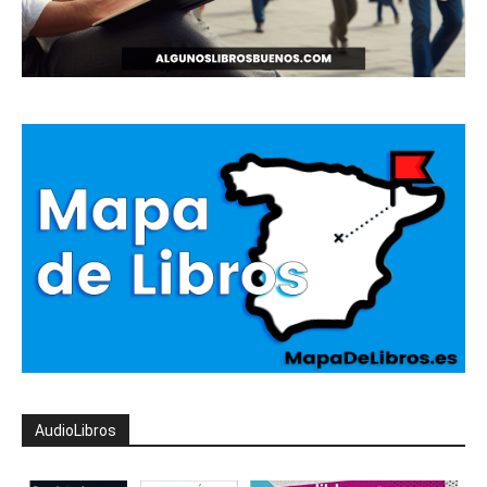
AudioLibros