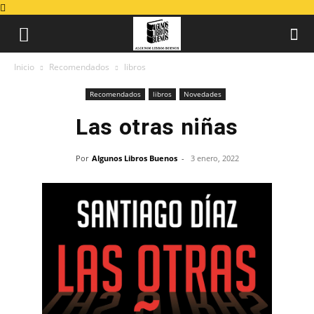
Inicio
Recomendados
libros
Recomendados
libros
Novedades
Las otras niñas
Por
Algunos Libros Buenos
-
3 enero, 2022