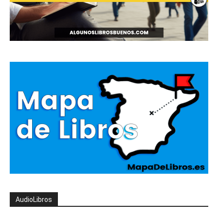
AudioLibros