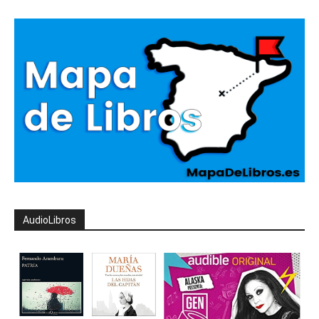
AudioLibros