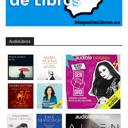
AudioLibros