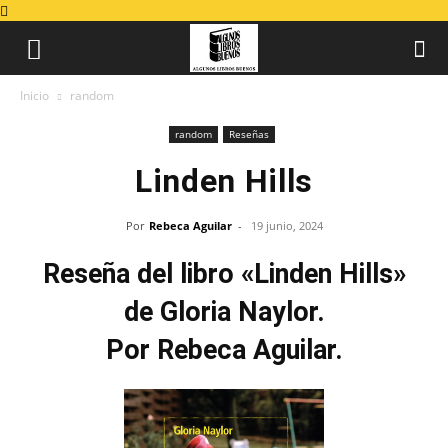
Inicio
random
random
Reseñas
Linden Hills
Por
Rebeca Aguilar
-
19 junio, 2024
Reseña del libro «Linden Hills»
de Gloria Naylor.
Por Rebeca Aguilar.